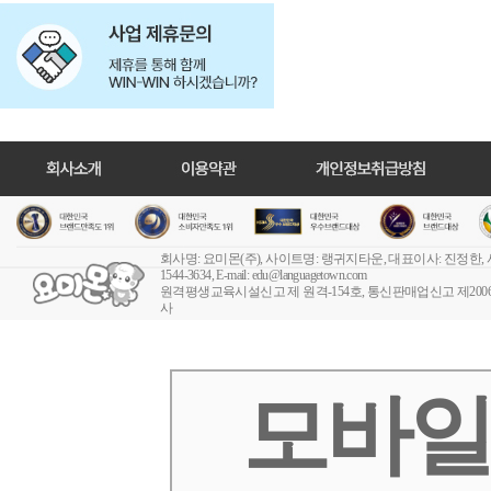
회사명: 요미몬(주), 사이트명: 랭귀지타운, 대표이사: 진정한,
1544-3634, E-mail:
edu@languagetown.com
원격평생교육시설신고 제 원격-154호
, 통신판매업신고 제2006-
사
모바일