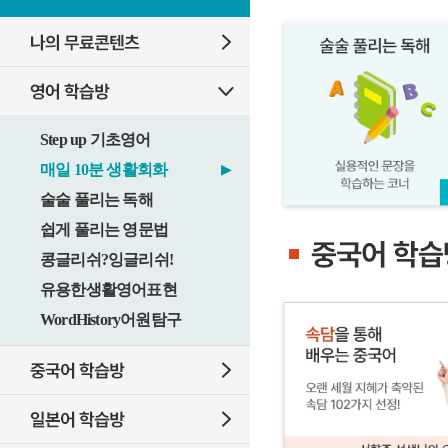
Step up 기초영어
매일 10분 생활회화
▶
술술 풀리는 독해
쉽게 풀리는 영문법
콩글리쉬?잉글리쉬!
유용한생활영어표현
WordHistory어원탐구