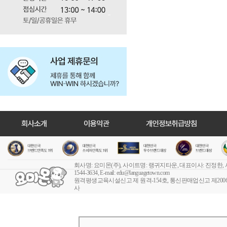
회사명: 요미몬(주), 사이트명: 랭귀지타운, 대표이사: 진정한,
1544-3634, E-mail:
edu@languagetown.com
원격평생교육시설신고 제 원격-154호
, 통신판매업신고 제2006-
사