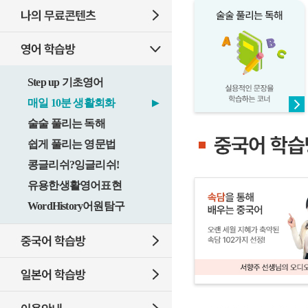
Step up 기초영어
매일 10분 생활회화
▶
술술 풀리는 독해
쉽게 풀리는 영문법
콩글리쉬?잉글리쉬!
유용한생활영어표현
WordHistory어원탐구