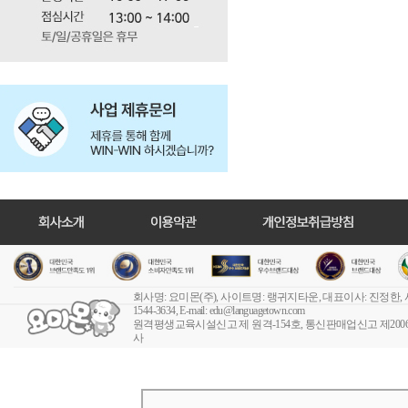
회사명: 요미몬(주), 사이트명: 랭귀지타운, 대표이사: 진정한,
1544-3634, E-mail:
edu@languagetown.com
원격평생교육시설신고 제 원격-154호
, 통신판매업신고 제2006-
사