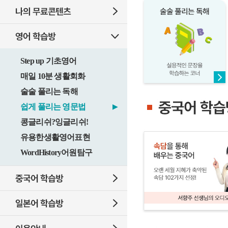
Step up 기초영어
매일 10분 생활회화
술술 풀리는 독해
쉽게 풀리는 영문법
▶
콩글리쉬?잉글리쉬!
유용한생활영어표현
WordHistory어원탐구