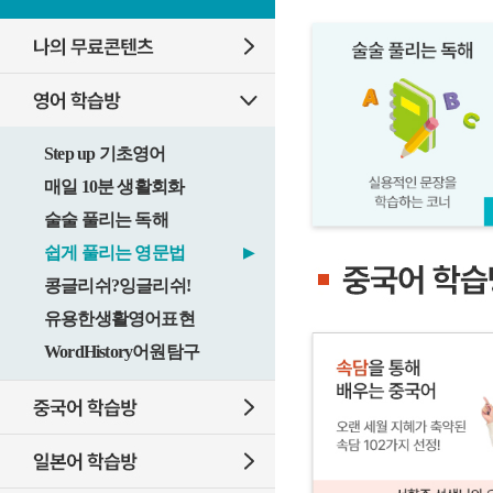
Step up 기초영어
매일 10분 생활회화
술술 풀리는 독해
쉽게 풀리는 영문법
▶
콩글리쉬?잉글리쉬!
유용한생활영어표현
WordHistory어원탐구