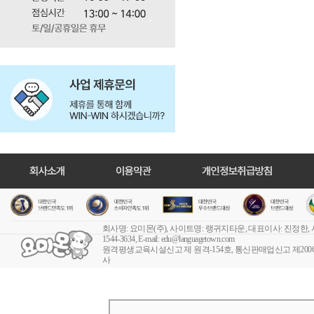
회사명: 요미몬(주), 사이트명: 랭귀지타운, 대표이사: 진정한,
1544-3634, E-mail:
edu@languagetown.com
원격평생교육시설신고 제 원격-154호
, 통신판매업신고 제2006-
사