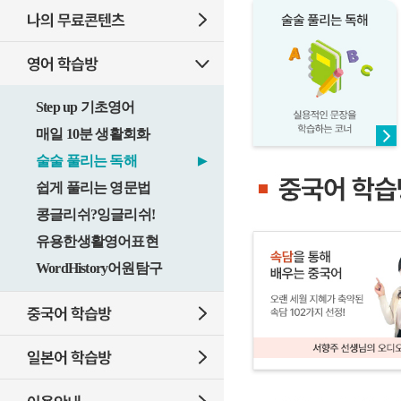
Step up 기초영어
매일 10분 생활회화
술술 풀리는 독해
▶
쉽게 풀리는 영문법
콩글리쉬?잉글리쉬!
유용한생활영어표현
WordHistory어원탐구