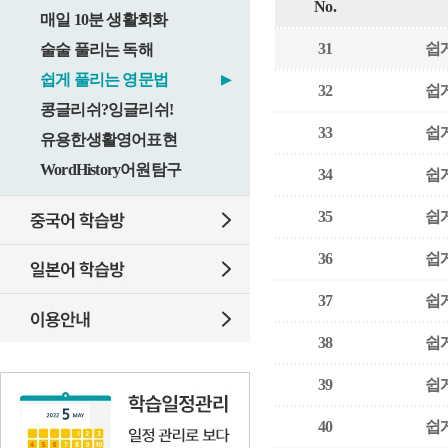
No.
매일 10분 생활회화
31
쉽게
술술 풀리는 독해
쉽게 풀리는 영문법
▶
32
쉽게
콩글리쉬?잉글리쉬!
33
쉽게
유용한생활영어표현
WordHistory어원탐구
34
쉽게
35
쉽게
36
쉽게
37
쉽게
38
쉽게
39
쉽게
40
쉽게