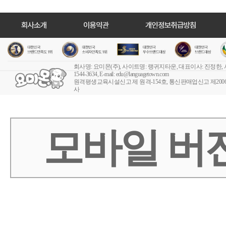
회사명: 요미몬(주), 사이트명: 랭귀지타운, 대표이사: 진정한,
1544-3634, E-mail:
edu@languagetown.com
원격평생교육시설신고 제 원격-154호
, 통신판매업신고 제2006-
사
모바일 버