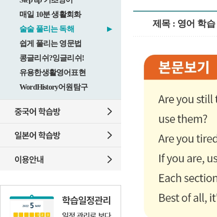
매일 10분 생활회화
제목 : 영어 학
술술 풀리는 독해
▶
쉽게 풀리는 영문법
콩글리쉬?잉글리쉬!
유용한생활영어표현
WordHistory어원탐구