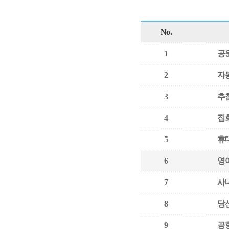
No.
1
공
2
자
3
추
4
집
5
휴
6
영
7
사
8
당
9
공