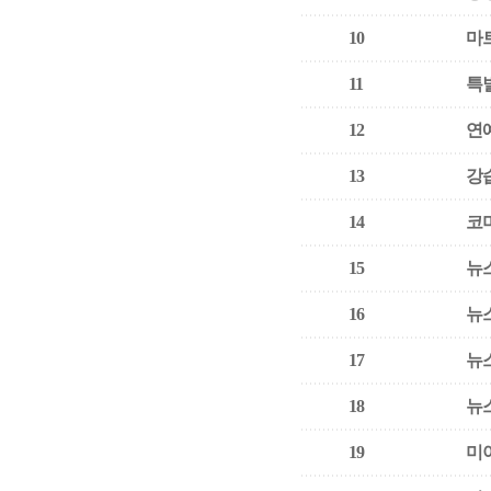
10
마
11
특
12
연
13
강
14
코
15
뉴
16
뉴
17
뉴
18
뉴
19
미