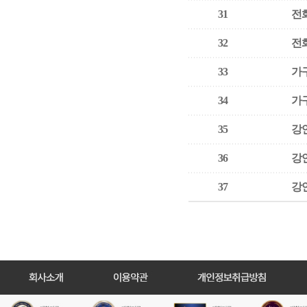
31
전
32
전
33
가
34
가
35
강
36
강
37
강