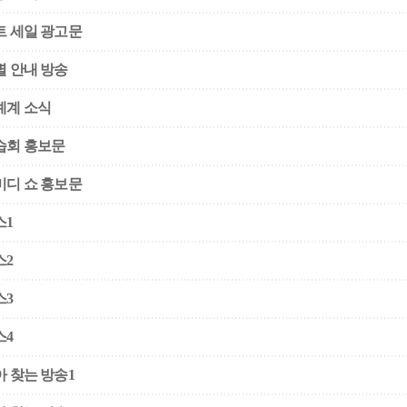
트 세일 광고문
별 안내 방송
예계 소식
습회 홍보문
미디 쇼 홍보문
스1
스2
스3
스4
아 찾는 방송1