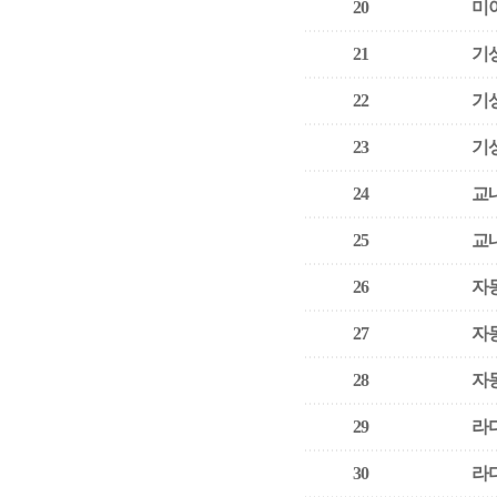
20
미
21
기
22
기
23
기
24
교
25
교
26
자
27
자
28
자
29
라
30
라